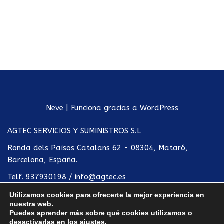
Neve
| Funciona gracias a
WordPress
AGTEC SERVICIOS Y SUMINISTROS S.L
Ronda dels Països Catalans 62 - 08304, Mataró,
Barcelona, España.
Telf.
937930198
/
info@agtec.es
Utilizamos cookies para ofrecerte la mejor experiencia en
Política de privacidad
nuestra web.
Puedes aprender más sobre qué cookies utilizamos o
Condiciones de uso
desactivarlas en los
ajustes
.