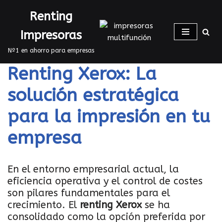
Renting
Saltar
Impresoras
al
contenido
Nº1 en ahorro para empresas
Renting Xerox: La
solución estratégica
para la impresión en tu
empresa
En el entorno empresarial actual, la
eficiencia operativa y el control de costes
son pilares fundamentales para el
crecimiento. El
renting Xerox
se ha
consolidado como la opción preferida por