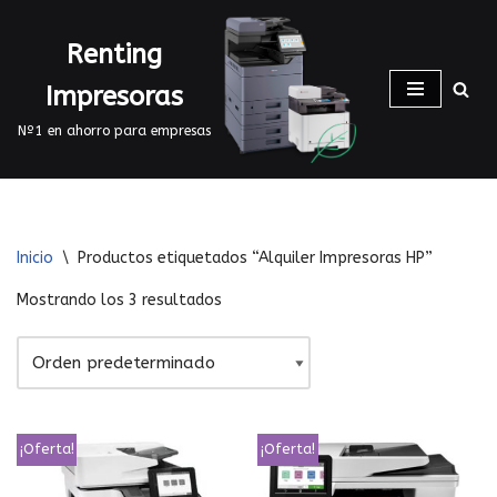
Renting
Saltar
al
Impresoras
contenido
Nº1 en ahorro para empresas
Inicio
\
Productos etiquetados “Alquiler Impresoras HP”
Mostrando los 3 resultados
¡Oferta!
¡Oferta!