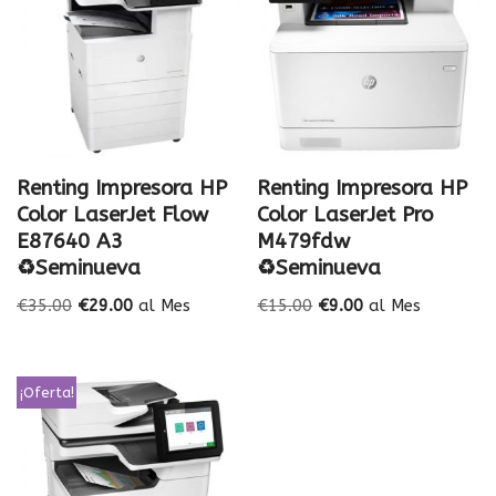
Renting Impresora HP
Renting Impresora HP
Color LaserJet Flow
Color LaserJet Pro
E87640 A3
M479fdw
♻️Seminueva
♻️Seminueva
€
35.00
€
29.00
al Mes
€
15.00
€
9.00
al Mes
¡Oferta!