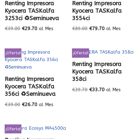
Renting Impresora
Renting Impresora
Kyocera TASKalfa
Kyocera TASKalfa
3253ci ♻️Seminueva
3554ci
€
39.00
€
29.70
al Mes
€
89.00
€
79.70
al Mes
¡Oferta!
¡Oferta!
Renting Impresora
Kyocera TASKalfa
Renting Impresora
358ci
Kyocera TASKalfa
€
39.70
€
33.70
al Mes
356ci ♻️Seminueva
€
39.00
€
26.70
al Mes
¡Oferta!