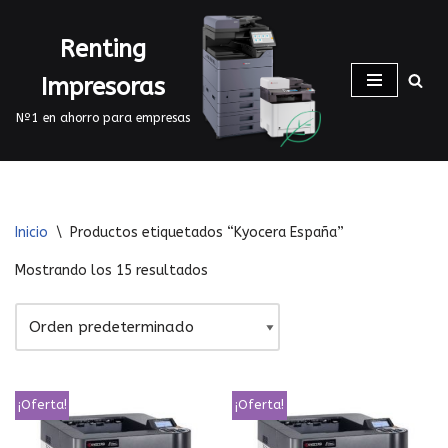
Renting
Saltar
al
Impresoras
contenido
Nº1 en ahorro para empresas
Inicio
\
Productos etiquetados “Kyocera España”
Mostrando los 15 resultados
¡Oferta!
¡Oferta!