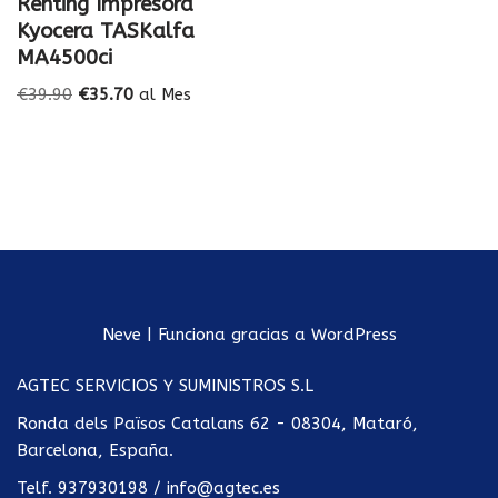
Renting Impresora
Kyocera TASKalfa
MA4500ci
€
39.90
€
35.70
al Mes
Neve
| Funciona gracias a
WordPress
AGTEC SERVICIOS Y SUMINISTROS S.L
Ronda dels Països Catalans 62 - 08304, Mataró,
Barcelona, España.
Telf.
937930198
/
info@agtec.es