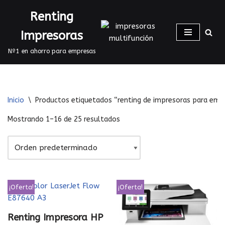
Renting
Saltar
Impresoras
al
contenido
Nº1 en ahorro para empresas
Inicio
\
Productos etiquetados “renting de impresoras para emp
Mostrando 1–16 de 25 resultados
¡Oferta!
¡Oferta!
Renting Impresora HP