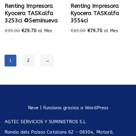
Renting Impresora
Renting Impresora
Kyocera TASKalfa
Kyocera TASKalfa
3253ci ♻️Seminueva
3554ci
€
39.00
€
29.70
al Mes
€
89.00
€
79.70
al Mes
1
2
→
Neve
| Funciona gracias a
WordPress
AGTEC SERVICIOS Y SUMINISTROS S.L
Ronda dels Països Catalans 62 - 08304, Mataró,