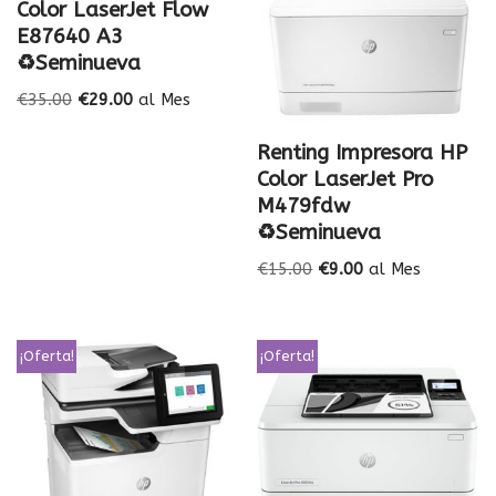
Color LaserJet Flow
E87640 A3
♻️Seminueva
€
35.00
€
29.00
al Mes
Renting Impresora HP
Color LaserJet Pro
M479fdw
♻️Seminueva
€
15.00
€
9.00
al Mes
¡Oferta!
¡Oferta!