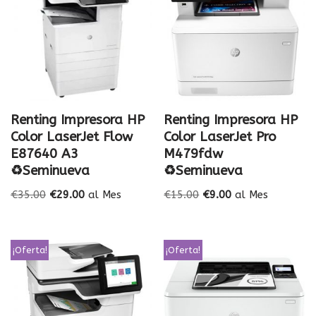
Renting Impresora HP
Renting Impresora HP
Color LaserJet Flow
Color LaserJet Pro
E87640 A3
M479fdw
♻️Seminueva
♻️Seminueva
€
35.00
€
29.00
al Mes
€
15.00
€
9.00
al Mes
¡Oferta!
¡Oferta!