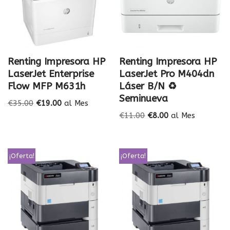
Renting Impresora HP
Renting Impresora HP
LaserJet Enterprise
LaserJet Pro M404dn
Flow MFP M631h
Láser B/N ♻️
Seminueva
€
35.00
€
19.00
al Mes
€
11.00
€
8.00
al Mes
¡Oferta!
¡Oferta!