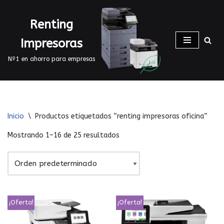
Renting
Saltar
al
Impresoras
contenido
Nº1 en ahorro para empresas
Inicio
\
Productos etiquetados “renting impresoras oficina”
Mostrando 1–16 de 25 resultados
¡Oferta!
¡Oferta!