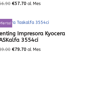
66.90
€
57.70
al Mes
Oferta!
enting Impresora Kyocera
ASKalfa 3554ci
89.00
€
79.70
al Mes