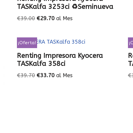
TASKalfa 3253ci ♻️Seminueva
€
39.00
€
29.70
al Mes
¡Oferta!
¡
Renting Impresora Kyocera
R
TASKalfa 358ci
T
€
39.70
€
33.70
al Mes
€