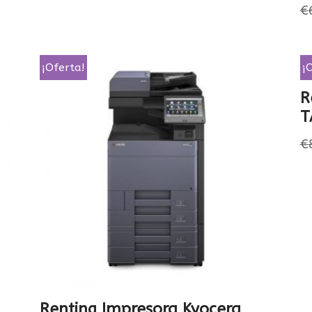
€
¡Oferta!
¡
R
T
€
Renting Impresora Kyocera