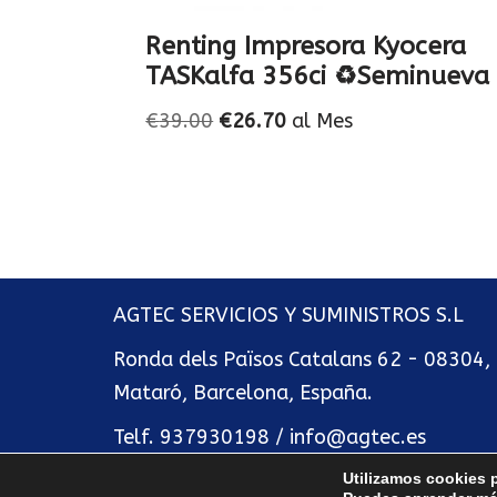
Renting Impresora Kyocera
TASKalfa 356ci ♻️Seminueva
€
39.00
€
26.70
al Mes
AGTEC SERVICIOS Y SUMINISTROS S.L
Ronda dels Països Catalans 62 - 08304,
Mataró, Barcelona, España.
Telf.
937930198
/
info@agtec.es
Utilizamos cookies p
Neve
| Funciona gracias a
WordPress