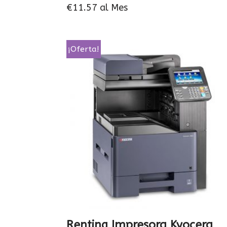
€
11.57
al Mes
¡Oferta!
Renting Impresora Kyocera