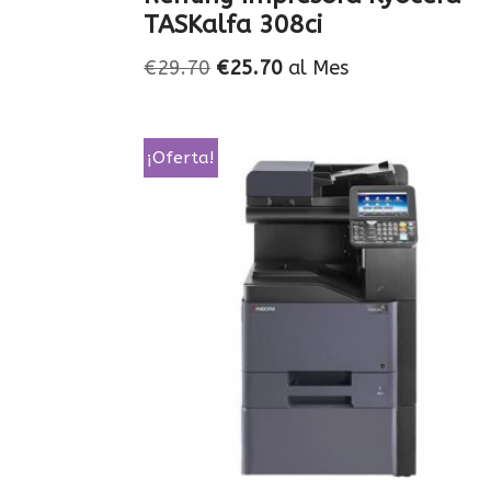
TASKalfa 308ci
€
29.70
€
25.70
al Mes
¡Oferta!