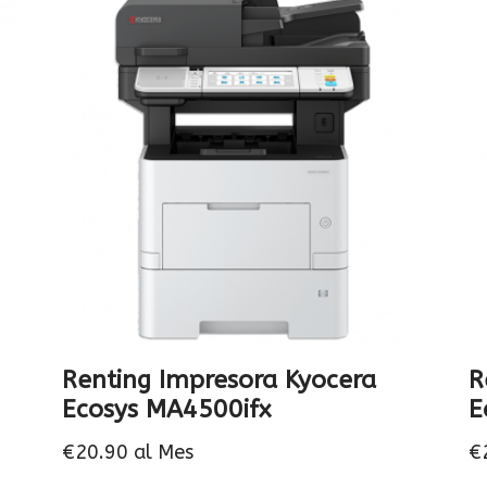
Renting Impresora Kyocera
R
Ecosys MA4500ifx
E
€
20.90
al Mes
€