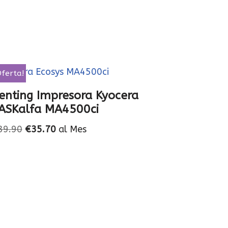
Oferta!
enting Impresora Kyocera
ASKalfa MA4500ci
39.90
€
35.70
al Mes