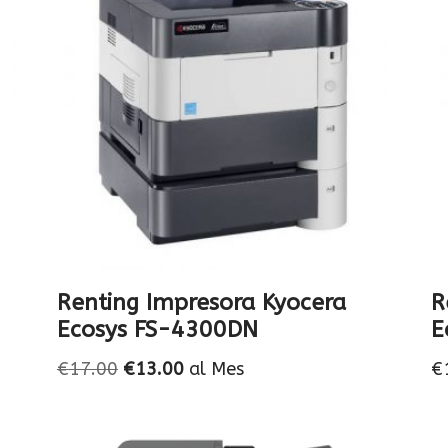
Renting Impresora Kyocera
R
Ecosys FS-4300DN
E
€
17.00
€
13.00
al Mes
€