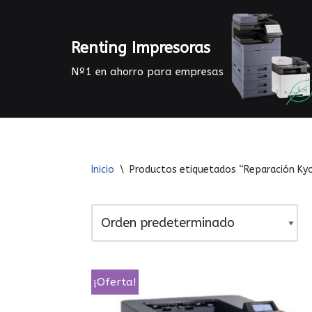
Saltar
Renting Impresoras
al
Nº1 en ahorro para empresas
contenido
Inicio
\
Productos etiquetados “Reparación Ky
¡Oferta!