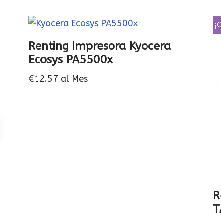
¡
Renting Impresora Kyocera
Ecosys PA5500x
€
12.57
al Mes
R
T