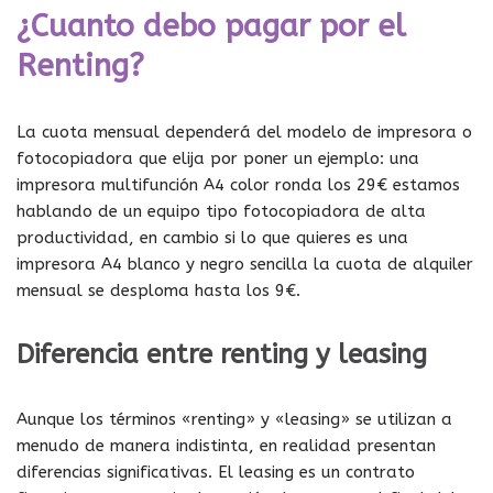
m
r
t
i
r
¿Cuanto debo pagar por el
p
ó
r
t
?
r
n
a
a
Renting?
*
e
i
s
s
s
c
?
?
i
o
*
*
ó
*
La cuota mensual dependerá del modelo de impresora o
n
fotocopiadora que elija por poner un ejemplo: una
*
impresora multifunción A4 color ronda los 29€ estamos
hablando de un equipo tipo fotocopiadora de alta
productividad, en cambio si lo que quieres es una
impresora A4 blanco y negro sencilla la cuota de alquiler
mensual se desploma hasta los 9€.
Diferencia entre renting y leasing
Aunque los términos «renting» y «leasing» se utilizan a
menudo de manera indistinta, en realidad presentan
diferencias significativas. El leasing es un contrato