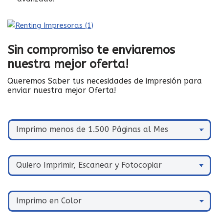
Sin compromiso te enviaremos
nuestra mejor oferta!
Queremos Saber tus necesidades de impresión para
enviar nuestra mejor Oferta!
N
ú
m
e
¿
r
Q
o
u
d
é
e
¿
q
u
Q
u
s
u
i
u