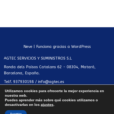
Neve
| Funciona gracias a
WordPress
AGTEC SERVICIOS Y SUMINISTROS S.L
Ronda dels Països Catalans 62 - 08304, Mataró,
Barcelona, España.
Telf.
937930198
/
info@agtec.es
Utilizamos cookies para ofrecerte la mejor experiencia en
Política de privacidad
nuestra web.
Puedes aprender más sobre qué cookies utilizamos o
Condiciones de uso
desactivarlas en los
ajustes
.
Términos legales