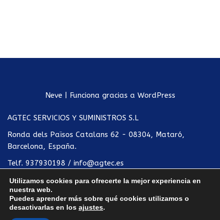
*
Neve
| Funciona gracias a
WordPress
AGTEC SERVICIOS Y SUMINISTROS S.L
Ronda dels Països Catalans 62 - 08304, Mataró,
Barcelona, España.
Telf.
937930198
/
info@agtec.es
Utilizamos cookies para ofrecerte la mejor experiencia en
Política de privacidad
nuestra web.
Puedes aprender más sobre qué cookies utilizamos o
Condiciones de uso
desactivarlas en los
ajustes
.
Términos legales