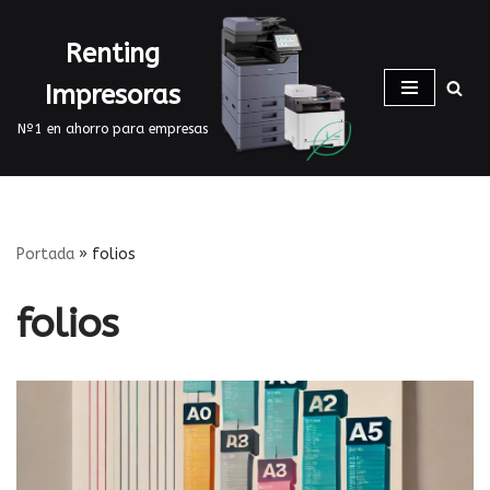
Renting
Saltar
al
Impresoras
contenido
Nº1 en ahorro para empresas
Portada
»
folios
folios