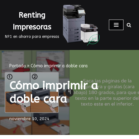
Renting
Saltar
al
Impresoras
contenido
Nº1 en ahorro para empresas
Portada
»
Cómo imprimir a doble cara
Cómo imprimir a
doble cara
noviembre 10, 2024