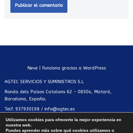
Neve
| Funciona gracias a
WordPress
AGTEC SERVICIOS Y SUMINISTROS S.L
Ronda dels Països Catalans 62 - 08304, Mataró,
Barcelona, España.
Telf.
937930198
/
info@agtec.es
Utilizamos cookies para ofrecerte la mejor experiencia en
Política de privacidad
nuestra web.
Puedes aprender más sobre qué cookies utilizamos o
Condiciones de uso