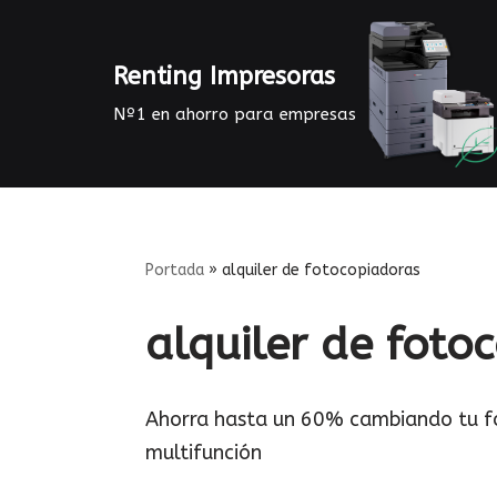
Saltar
Renting Impresoras
al
Nº1 en ahorro para empresas
contenido
Portada
»
alquiler de fotocopiadoras
alquiler de foto
Ahorra hasta un 60% cambiando tu fo
multifunción